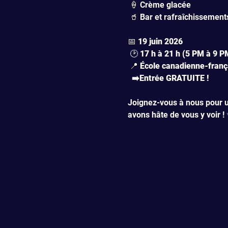
 🍦 Crème glacée
 🥤 Bar et rafraîchissement
📅 
19 juin 2026
 🕑 
17 h à 21 h (5 PM à 9 P
 📍 
École canadienne-franç
  ➡️Entrée GRATUITE !
Joignez-vous à nous pour u
avons hâte de vous y voir !