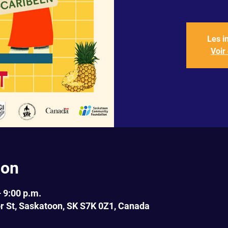
Les i
Voir
ion
– 9:00 p.m.
r St, Saskatoon, SK S7K 0Z1, Canada