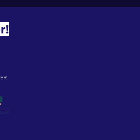
r!
BER