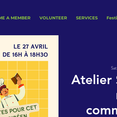
ME A MEMBER
VOLUNTEER
SERVICES
Fest
Sat
Atelier
comm