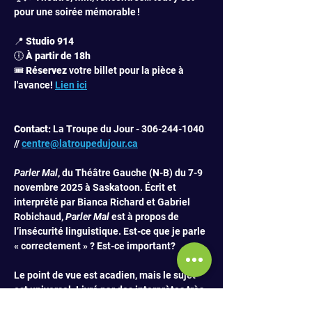
pour une soirée mémorable !
📍 
Studio 914
🕕 
À partir de 18h
🎟️ 
Réservez
 votre billet pour la pièce à 
l'avance! 
Lien ici
Contact:
 La Troupe du Jour - 306-244-1040 
// 
centre@latroupedujour.ca
Parler Mal
, du Théâtre Gauche (N-B) du 7-9 
novembre 2025 à Saskatoon. Écrit et 
interprété par Bianca Richard et Gabriel 
Robichaud, 
Parler Mal
 est à propos de 
l’insécurité linguistique. Est-ce que je parle 
« correctement » ? Est-ce important?
Le point de vue est acadien, mais le sujet 
est universel. Livré par des interprètes très 
engageants, ce spectacle est très drôle, 