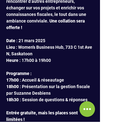
rencontrer d’autres entrepreneurs, 
échanger sur vos projets et enrichir vos 
connaissances fiscales, le tout dans une 
ambiance conviviale. 
Une collation sera 
offerte !
Date
 : 21 mars 2025 
Lieu
 : Women's Business Hub, 733 C 1st Ave 
N, Saskatoon 
Heure
 : 17h00 à 19h00
Programme :
17h00
 : Accueil & réseautage 
18h00
 : Présentation sur la gestion fiscale 
par Suzanne Desbiens 
18h30
 : Session de questions & réponses
Entrée gratuite, mais les places sont 
limitées !
Réservez votre place dès maintenant : 
RSVP
 : 
https://forms.office.com/r/2d62eJQNNy