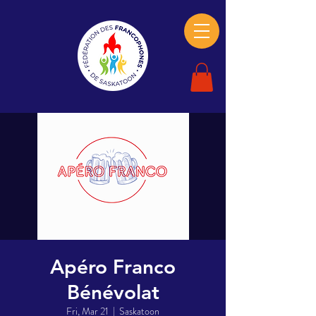
Apéro Franco
Bénévolat
Fri, Mar 21
  |  
Saskatoon