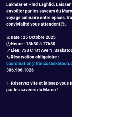
Lakhdar et Hind Laghlid. Laisser vous 
envoûter par les saveurs du Maroc où un 
voyage culinaire entre épices, tradition et 
convivialité vous attendent😊. 
📅
Date 
: 25 Octobre 2025
🕐
Heure 
: 13h30 à 17h30
📍
Lieu 
:733 C 1st Ave N, Saskatoon
📞
Réservation obligatoire 
: 
coordination@francosaskatoon.ca
 | 
306.986.1026
✨ Réservez vite et laissez-vous transporter 
par les saveurs du Maroc !
PARTAGER