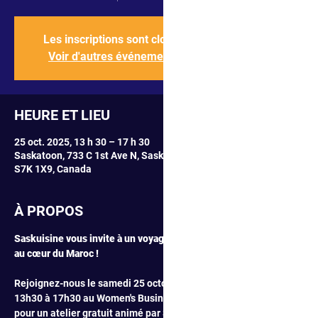
Les inscriptions sont closes
Voir d'autres événements
HEURE ET LIEU
25 oct. 2025, 13 h 30 – 17 h 30
Saskatoon, 733 C 1st Ave N, Saskatoon, SK
S7K 1X9, Canada
À PROPOS
Saskuisine vous invite à un voyage culinaire 
au cœur du Maroc !
Rejoignez-nous le samedi 25 octobre de 
13h30 à 17h30 au Women's Business Hub 
pour un atelier gratuit animé par Salma 