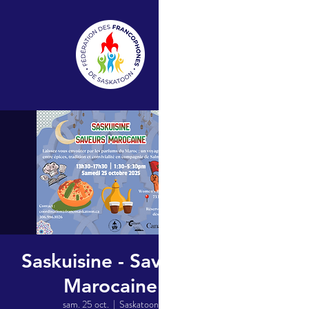
Saskuisine - Saveurs
Marocaine
sam. 25 oct.
  |  
Saskatoon