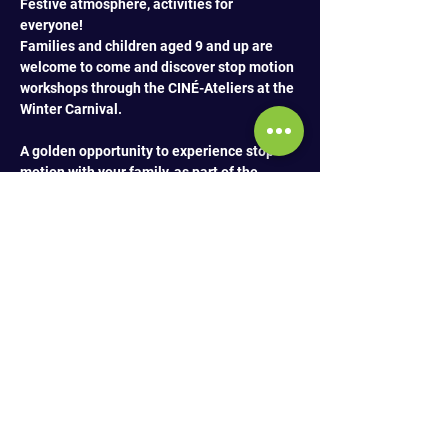
Festive atmosphere, activities for 
everyone! 
Families and children aged 9 and up are 
welcome to come and discover stop motion 
workshops through the CINÉ-Ateliers at the 
Winter Carnival. 
A golden opportunity to experience stop 
motion with your family, as part of the 
SaskCréation Fransaskois Vibe project of 
the Fédération des Francophones de 
Saskatoon! 
The Winter Carnival will take place on 
February 7, 2026; stop motion activities 
with CINERGIE will be from 12 p.m. to 4 p.m. 
in the auditorium of the École Canadienne-
Française, Pavillon Gustave-Dubois. 