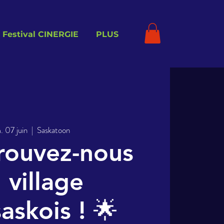
Festival CINERGIE
PLUS
. 07 juin
  |  
Saskatoon
rouvez-nous
 village
askois ! 🌟