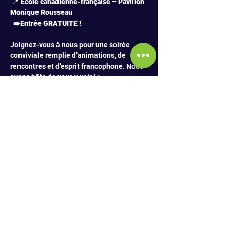
 📍 
École canadienne-française – Pavillon 
Monique Rousseau
  ➡️Entrée GRATUITE !
Joignez-vous à nous pour une soirée 
conviviale remplie d’animations, de 
rencontres et d’esprit francophone. Nous 
avons hâte de vous y voir ! ✨
PARTAGER
S'ABONNER À L'INFOLETTRE