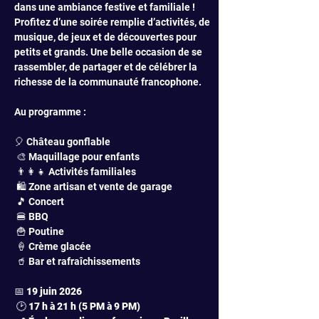
dans une ambiance festive et familiale ! 
Profitez d’une soirée remplie d’activités, de 
musique, de jeux et de découvertes pour 
petits et grands. Une belle occasion de se 
rassembler, de partager et de célébrer la 
richesse de la communauté francophone.
Au programme :
🎈 Château gonflable
 🎨 Maquillage pour enfants
 👨‍👩‍👧 Activités familiales
 🛍️ Zone artisan et vente de garage
 🎵 Concert
 🍔 BBQ
 🍟 Poutine
 🍦 Crème glacée
 🥤 Bar et rafraîchissements
📅 
19 juin 2026
 🕑 
17 h à 21 h (5 PM à 9 PM)