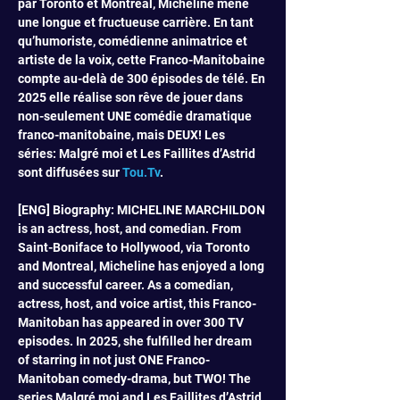
par Toronto et Montréal, Micheline mène 
une longue et fructueuse carrière. En tant 
qu’humoriste, comédienne animatrice et 
artiste de la voix, cette Franco-Manitobaine 
compte au-delà de 300 épisodes de télé. En 
2025 elle réalise son rêve de jouer dans 
non-seulement UNE comédie dramatique 
franco-manitobaine, mais DEUX! Les 
séries: Malgré moi et Les Faillites d’Astrid 
sont diffusées sur 
Tou.Tv
.
[ENG] Biography: MICHELINE MARCHILDON 
is an actress, host, and comedian. From 
Saint-Boniface to Hollywood, via Toronto 
and Montreal, Micheline has enjoyed a long 
and successful career. As a comedian, 
actress, host, and voice artist, this Franco-
Manitoban has appeared in over 300 TV 
episodes. In 2025, she fulfilled her dream 
of starring in not just ONE Franco-
Manitoban comedy-drama, but TWO! The 
series Malgré moi and Les Faillites d’Astrid 