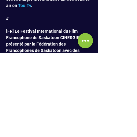
air on 
Tou.Tv
.
//
[FR] Le Festival International du Film 
Francophone de Saskatoon CINERGIE est 
présenté par la Fédération des 
Francophones de Saskatoon avec des 
courts et longs métrages francophones des 
Prairies, du Canada et du monde entier, 
sous-titrés en anglais. La 21e Édition du 
Festival est du 30 avril au 3 mai 2026 au 
Roxy Theatre. Tout public. INFO & 
PROGRAMME: 
www.festivalcinergie.ca/fr
[ENG] The International Francophone Film 
Festival of Saskatoon CINERGIE is 
presented by the Fédération des 
Francophones de Saskatoon with short and 
feature films from the Prairies, Canada and 
from around the world, subtitled in English. 