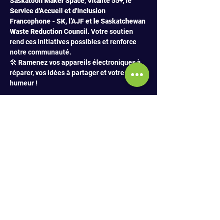
Saskatoon
Maker Space
, 
Vitalité 55+
,
 le 
Service d'Accueil et d'Inclusion 
Francophone - SK, l'AJF et le Saskatchewan 
Waste Reduction Council.
 Votre soutien 
rend ces initiatives possibles et renforce 
notre communauté.
🛠️ Ramenez vos appareils électroniques à 
réparer, vos idées à partager et votre bonne 
humeur !
PARTAGER