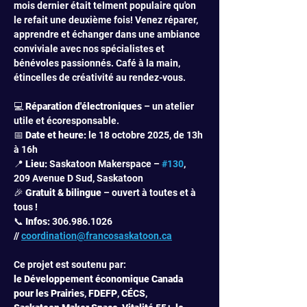
mois dernier était telment populaire qu'on 
le refait une deuxième fois! Venez réparer, 
apprendre et échanger dans une ambiance 
conviviale avec nos spécialistes et 
bénévoles passionnés. Café à la main, 
étincelles de créativité au rendez-vous. 
💻 
Réparation d'électroniques
 – un atelier 
utile et écoresponsable.
📅 
Date et heure:
 le 18 octobre 2025, de 13h 
à 16h
📍
 Lieu: 
Saskatoon Makerspace – 
#130
, 
209 Avenue D Sud, Saskatoon
🎉 
Gratuit & bilingue 
– ouvert à toutes et à 
tous !
📞
 Infos:
 306.986.1026 
// 
coordination@francosaskatoon.ca
Ce projet est soutenu par: 
le
Développement économique Canada 
pour les Prairies
,
 FDEFP
, 
CÉCS
, 