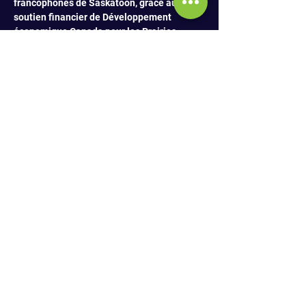
francophones de Saskatoon, grâce au 
soutien financier de Développement 
économique Canada pour les Prairies 
(PrairiesCan), et est administré par le 
Conseil économique et coopératif de la 
Saskatchewan (CÉCS).
📍 Saskatoon Makerspace – 
#130
, 209 
Avenue D Sud, Saskatoon
🗓️ Chaque 3ᵉ samedi du mois, de mai 2025 
à février 2026
💸 Gratuit et bilingue – Ouvert à toutes et à 
tous !
Un moment convivial, utile et 
écoresponsable – que demander de plus ? 
🌿✨