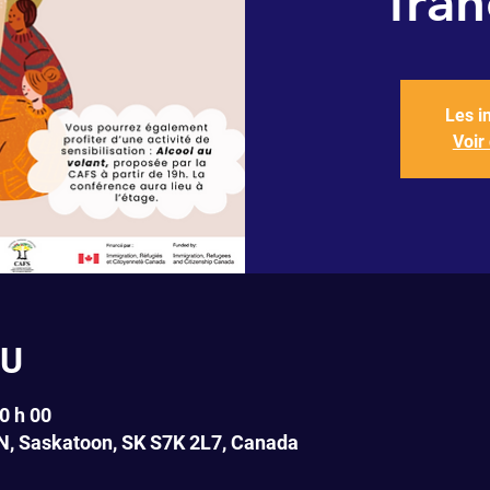
fra
Les i
Voir
EU
0 h 00
N, Saskatoon, SK S7K 2L7, Canada