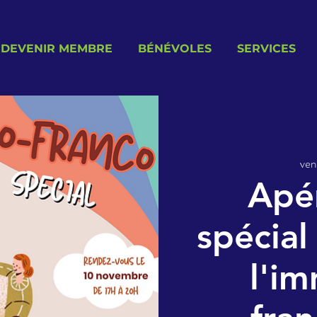
DEVENIR MEMBRE
BÉNÉVOLES
SERVICES
ven
Apé
spécial
l'im