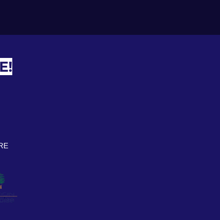
E!
RE