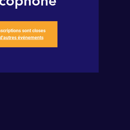
ncophone'
nscriptions sont closes
 d'autres événements