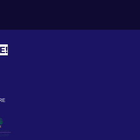
E!
RE