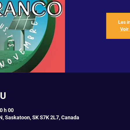
Les i
Voir
EU
0 h 00
N, Saskatoon, SK S7K 2L7, Canada