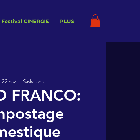
Festival CINERGIE
PLUS
. 22 nov.
  |  
Saskatoon
O FRANCO:
postage
mestique