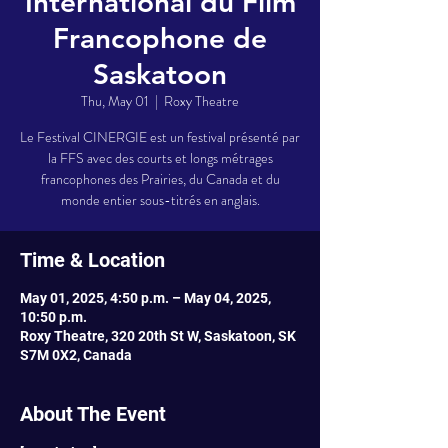
International du Film
Francophone de
Saskatoon
Thu, May 01
  |  
Roxy Theatre
Le Festival CINERGIE est un festival présenté par
la FFS avec des courts et longs métrages
francophones des Prairies, du Canada et du
monde entier sous-titrés en anglais.
Time & Location
May 01, 2025, 4:50 p.m. – May 04, 2025,
10:50 p.m.
Roxy Theatre, 320 20th St W, Saskatoon, SK
S7M 0X2, Canada
About The Event