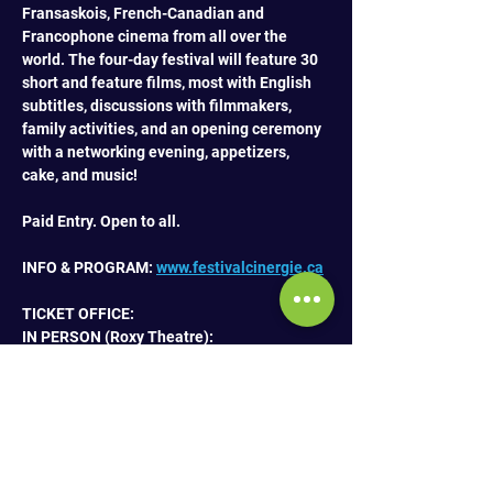
Fransaskois, French-Canadian and 
Francophone cinema from all over the 
world. The four-day festival will feature 30 
short and feature films, most with English 
subtitles, discussions with filmmakers, 
family activities, and an opening ceremony 
with a networking evening, appetizers, 
cake, and music! 
Paid Entry. Open to all.
INFO & PROGRAM: 
www.festivalcinergie.ca
TICKET OFFICE:
IN PERSON (Roxy Theatre): 
opens 30 min before CINERGIE screening. 
Regular tickets (1 movie admission) are 
sold at the ticket office of the Roxy Theatre. 
6 pack cards, All-Access & Familly passes 
and special tickets are sold at the 
CINERGIE sales and info booth.